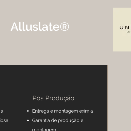
Alluslate®
Pós Produção
as
Entrega e montagem exímia
iosa
Garantia de produção e
montagem