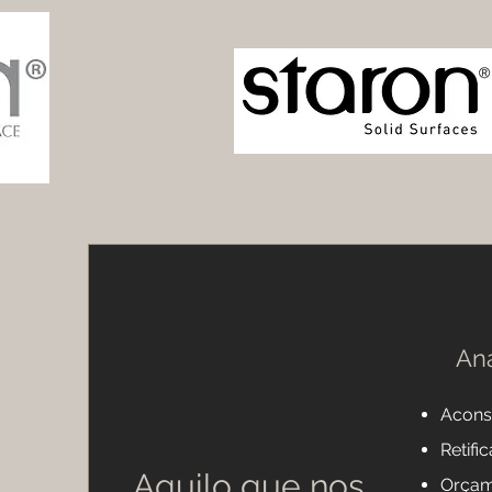
Aná
Acons
Retif
Aquilo que nos
Orçam