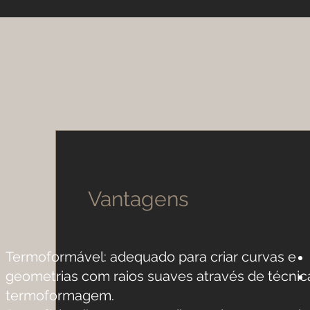
Vantagens
Termoformável: adequado para criar curvas e
geometrias com raios suaves através de técnic
termoformagem.