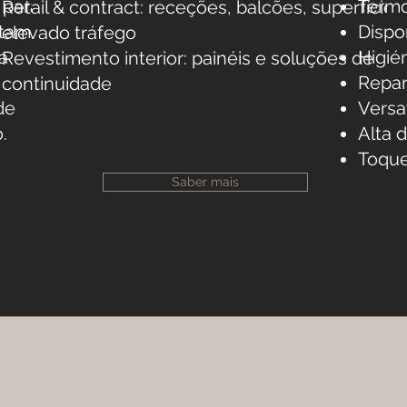
 para
Term
Retail & contract: receções, balcões, superfícies
tam.
Dispo
elevado tráfego
ra
Higién
Revestimento interior: painéis e soluções de
Repar
continuidade
de
Versa
.
Alta d
Toque
Saber mais